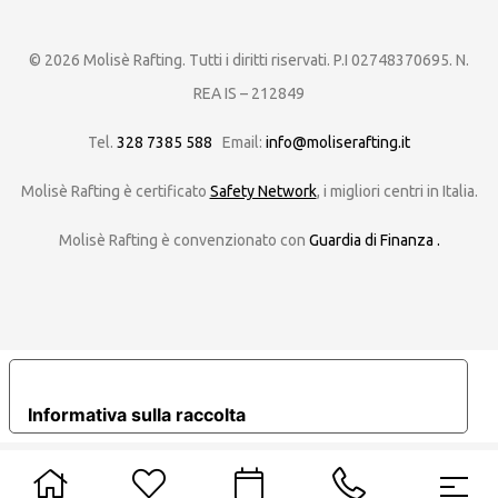
© 2026 Molisè Rafting. Tutti i diritti riservati. P.I 02748370695. N.
REA IS – 212849
Tel.
328 7385 588
Email:
info@moliserafting.it
Molisè Rafting è certificato
Safety Network
,
i migliori centri in Italia.
Molisè Rafting è convenzionato con
Guardia di Finanza .
LE TUE PREFERENZE RELATIVE ALLA PRIVACY
Informativa sulla raccolta